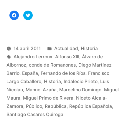
aniversario
Haz
Haz
de
clic
clic
para
para
compartir
compartir
la
en
en
Facebook
Twitter
(Se
(Se
II
abre
abre
en
en
una
una
Publicado
14 abril 2011
Actualidad
,
Historia
República
ventana
ventana
nueva)
nueva)
Publicado
Etiquetas:
en
Manuel
Alejandro Lerroux
,
Alfonso XIII
,
Álvaro de
Española»
por
Rivas
Albornoz
,
conde de Romanones
,
Diego Martínez
De
Álvarez
Barrio
,
España
,
Fernando de los Ríos
,
Francisco
un
Largo Caballero
,
Historia
,
Indalecio Prieto
,
Luis
co
en
Nicolau
,
Manuel Azaña
,
Marcelino Domingo
,
Miguel
80
Maura
,
Miguel Primo de Rivera
,
Niceto Alcalá-
ani
Zamora
,
Público
,
República
,
República Española
,
de
Santiago Casares Quiroga
la
II