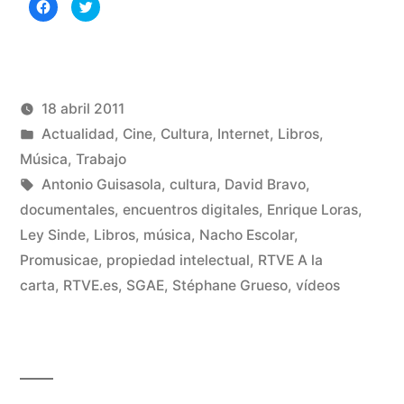
Haz
Haz
clic
clic
para
para
compartir
compartir
en
en
Facebook
Twitter
(Se
(Se
abre
abre
en
en
una
una
18 abril 2011
ventana
ventana
nueva)
nueva)
Publicado
Publicado
Manuel
Actualidad
,
Cine
,
Cultura
,
Internet
,
Libros
,
por
en
Rivas
Música
,
Trabajo
Etiquetas:
Álvarez
Antonio Guisasola
,
cultura
,
David Bravo
,
documentales
,
encuentros digitales
,
Enrique Loras
,
De
Ley Sinde
,
Libros
,
música
,
Nacho Escolar
,
un
Promusicae
,
propiedad intelectual
,
RTVE A la
co
en
carta
,
RTVE.es
,
SGAE
,
Stéphane Grueso
,
vídeos
¡C
mal