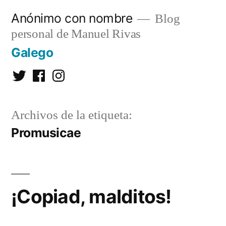
Saltar
Anónimo con nombre
Blog
al
personal de Manuel Rivas
contenido
Galego
Twitter
Facebook
Instagram
Archivos de la etiqueta:
Promusicae
¡Copiad, malditos!