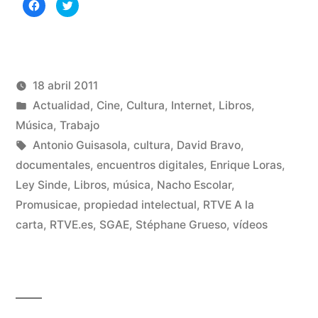
Haz
Haz
clic
clic
para
para
compartir
compartir
en
en
Facebook
Twitter
(Se
(Se
abre
abre
en
en
una
una
18 abril 2011
ventana
ventana
nueva)
nueva)
Publicado
Publicado
Manuel
Actualidad
,
Cine
,
Cultura
,
Internet
,
Libros
,
por
en
Rivas
Música
,
Trabajo
Etiquetas:
Álvarez
Antonio Guisasola
,
cultura
,
David Bravo
,
documentales
,
encuentros digitales
,
Enrique Loras
,
De
Ley Sinde
,
Libros
,
música
,
Nacho Escolar
,
un
Promusicae
,
propiedad intelectual
,
RTVE A la
co
en
carta
,
RTVE.es
,
SGAE
,
Stéphane Grueso
,
vídeos
¡C
mal