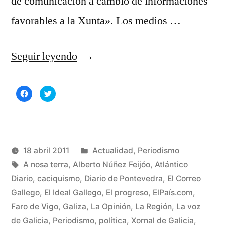
de comunicación a cambio de informaciones
favorables a la Xunta». Los medios …
«Caciquismo
Seguir leyendo
y
Haz
Haz
periodismo
clic
clic
para
para
compartir
compartir
en
en
en
Facebook
Twitter
(Se
(Se
Galicia»
abre
abre
en
en
una
una
Publicado
18 abril 2011
Actualidad
,
Periodismo
ventana
ventana
nueva)
nueva)
Publicado
Etiquetas:
en
Manuel
A nosa terra
,
Alberto Núñez Feijóo
,
Atlántico
por
Rivas
Diario
,
caciquismo
,
Diario de Pontevedra
,
El Correo
3
Álvarez
Gallego
,
El Ideal Gallego
,
El progreso
,
ElPaís.com
,
co
en
Faro de Vigo
,
Galiza
,
La Opinión
,
La Región
,
La voz
Ca
de Galicia
,
Periodismo
,
política
,
Xornal de Galicia
,