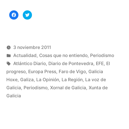
fomenta
Haz
Haz
la
clic
clic
para
para
compartir
compartir
Xunta
en
en
Facebook
Twitter
(Se
(Se
el
abre
abre
en
en
una
una
3 noviembre 2011
gallego
ventana
ventana
nueva)
nueva)
Publicado
Publicado
Manuel
Actualidad
,
Cosas que no entiendo
,
Periodismo
en
por
en
Etiquetas:
Rivas
Atlántico Diario
,
Diario de Pontevedra
,
EFE
,
El
los
Álvarez
progreso
,
Europa Press
,
Faro de Vigo
,
Galicia
1
Hoxe
,
Galiza
,
La Opinión
,
La Región
,
La voz de
co
medios»
en
Galicia
,
Periodismo
,
Xornal de Galicia
,
Xunta de
Así
Galicia
fo
la
Xu
el