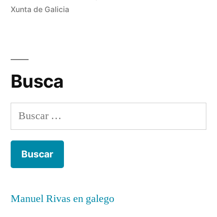
y
Xunta de Galicia
pe
en
Gal
Busca
Buscar:
Manuel Rivas en galego