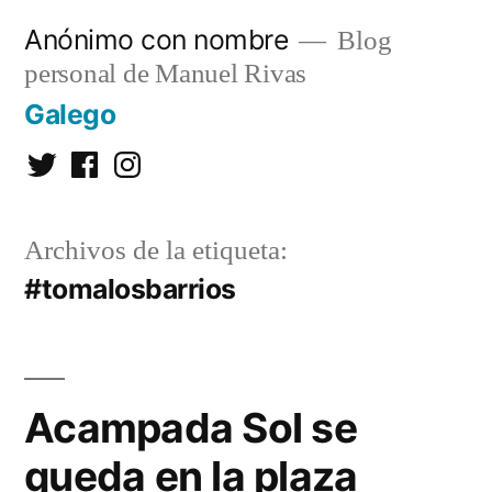
Saltar
Anónimo con nombre
Blog
al
personal de Manuel Rivas
contenido
Galego
Twitter
Facebook
Instagram
Archivos de la etiqueta:
#tomalosbarrios
Acampada Sol se
queda en la plaza