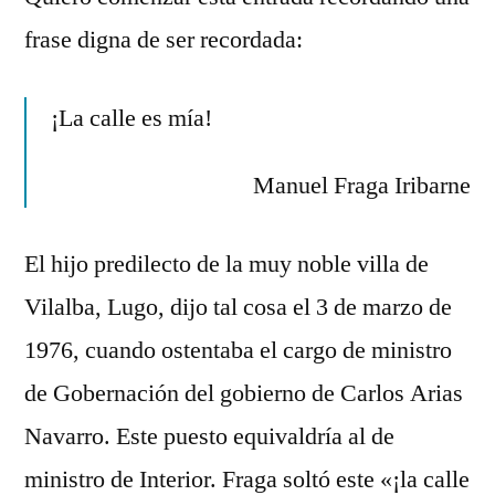
en
frase digna de ser recordada:
¡La
calle
es
¡La calle es mía!
mía!
Y
Manuel Fraga Iribarne
tuya
El hijo predilecto de la muy noble villa de
Vilalba, Lugo, dijo tal cosa el 3 de marzo de
1976, cuando ostentaba el cargo de ministro
de Gobernación del gobierno de Carlos Arias
Navarro. Este puesto equivaldría al de
ministro de Interior. Fraga soltó este «¡la calle