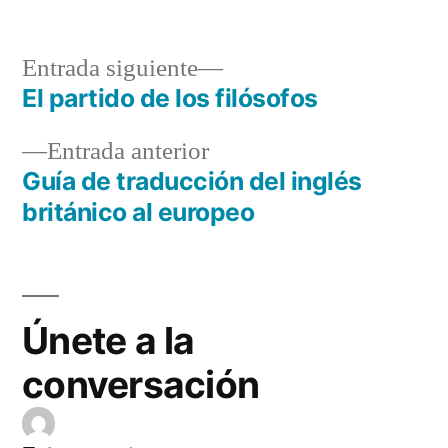
Entrada
Entrada siguiente
siguiente:
El partido de los filósofos
Navegación
Entrada
Entrada anterior
de
anterior:
Guía de traducción del inglés
entradas
británico al europeo
Únete a la
conversación