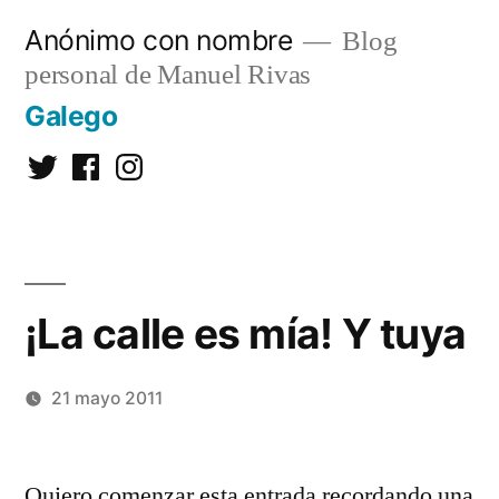
Saltar
Anónimo con nombre
Blog
al
personal de Manuel Rivas
contenido
Galego
Twitter
Facebook
Instagram
¡La calle es mía! Y tuya
21 mayo 2011
Publicado
Manuel
2
por
Rivas
comentarios
Quiero comenzar esta entrada recordando una
Álvarez