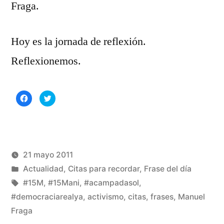
Fraga.
Hoy es la jornada de reflexión.
Reflexionemos.
Haz
Haz
clic
clic
para
para
compartir
compartir
en
en
Facebook
Twitter
(Se
(Se
abre
abre
en
en
una
una
21 mayo 2011
ventana
ventana
nueva)
nueva)
Publicado
Publicado
Manuel
Actualidad
,
Citas para recordar
,
Frase del día
por
en
Etiquetas:
Rivas
#15M
,
#15Mani
,
#acampadasol
,
Álvarez
#democraciarealya
,
activismo
,
citas
,
frases
,
Manuel
Fraga