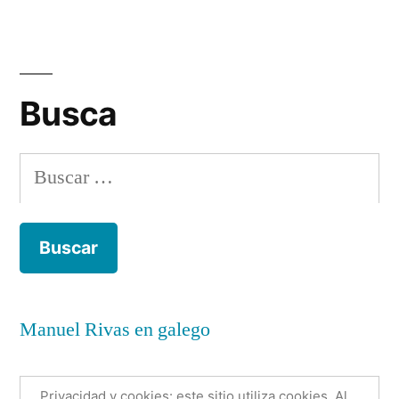
de
pa
Busca
Buscar:
Manuel Rivas en galego
Privacidad y cookies: este sitio utiliza cookies. Al