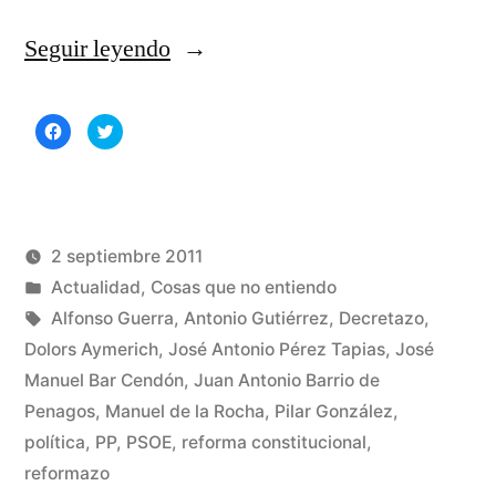
«La
Seguir leyendo
disciplina
Haz
Haz
de
clic
clic
para
para
compartir
compartir
partido»
en
en
Facebook
Twitter
(Se
(Se
abre
abre
en
en
una
una
2 septiembre 2011
ventana
ventana
nueva)
nueva)
Publicado
Publicado
Manuel
Actualidad
,
Cosas que no entiendo
por
en
Etiquetas:
Rivas
Alfonso Guerra
,
Antonio Gutiérrez
,
Decretazo
,
Álvarez
Dolors Aymerich
,
José Antonio Pérez Tapias
,
José
1
Manuel Bar Cendón
,
Juan Antonio Barrio de
co
en
Penagos
,
Manuel de la Rocha
,
Pilar González
,
La
política
,
PP
,
PSOE
,
reforma constitucional
,
dis
reformazo