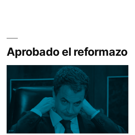
de
pa
Aprobado el reformazo