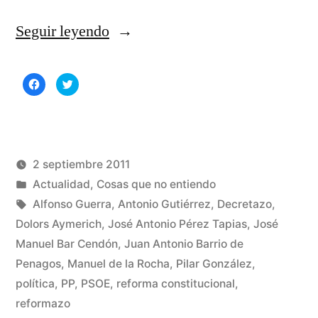
«La
Seguir leyendo
disciplina
Haz
Haz
de
clic
clic
para
para
compartir
compartir
partido»
en
en
Facebook
Twitter
(Se
(Se
abre
abre
en
en
una
una
2 septiembre 2011
ventana
ventana
nueva)
nueva)
Publicado
Publicado
Manuel
Actualidad
,
Cosas que no entiendo
por
en
Etiquetas:
Rivas
Alfonso Guerra
,
Antonio Gutiérrez
,
Decretazo
,
Álvarez
Dolors Aymerich
,
José Antonio Pérez Tapias
,
José
1
Manuel Bar Cendón
,
Juan Antonio Barrio de
co
en
Penagos
,
Manuel de la Rocha
,
Pilar González
,
La
política
,
PP
,
PSOE
,
reforma constitucional
,
dis
reformazo