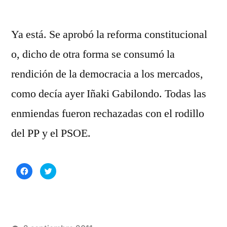
Ya está. Se aprobó la reforma constitucional
o, dicho de otra forma se consumó la
rendición de la democracia a los mercados,
como decía ayer Iñaki Gabilondo. Todas las
enmiendas fueron rechazadas con el rodillo
del PP y el PSOE.
Haz
Haz
clic
clic
para
para
compartir
compartir
en
en
Facebook
Twitter
(Se
(Se
abre
abre
en
en
una
una