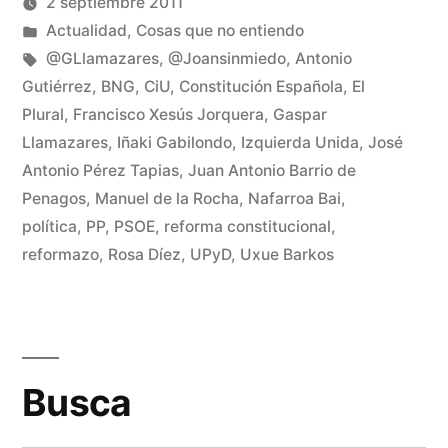
2 septiembre 2011
ventana
ventana
nueva)
nueva)
Publicado
Publicado
Manuel
Actualidad
,
Cosas que no entiendo
por
en
Etiquetas:
Rivas
@GLlamazares
,
@Joansinmiedo
,
Antonio
Álvarez
Gutiérrez
,
BNG
,
CiU
,
Constitución Española
,
El
De
Plural
,
Francisco Xesús Jorquera
,
Gaspar
un
Llamazares
,
Iñaki Gabilondo
,
Izquierda Unida
,
José
co
en
Antonio Pérez Tapias
,
Juan Antonio Barrio de
Ap
Penagos
,
Manuel de la Rocha
,
Nafarroa Bai
,
el
política
,
PP
,
PSOE
,
reforma constitucional
,
re
reformazo
,
Rosa Díez
,
UPyD
,
Uxue Barkos
Busca