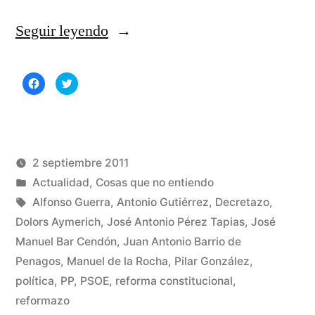
«La
Seguir leyendo
disciplina
Haz
Haz
de
clic
clic
para
para
compartir
compartir
partido»
en
en
Facebook
Twitter
(Se
(Se
abre
abre
en
en
una
una
2 septiembre 2011
ventana
ventana
nueva)
nueva)
Publicado
Publicado
Manuel
Actualidad
,
Cosas que no entiendo
por
en
Etiquetas:
Rivas
Alfonso Guerra
,
Antonio Gutiérrez
,
Decretazo
,
Álvarez
Dolors Aymerich
,
José Antonio Pérez Tapias
,
José
1
Manuel Bar Cendón
,
Juan Antonio Barrio de
co
en
Penagos
,
Manuel de la Rocha
,
Pilar González
,
La
política
,
PP
,
PSOE
,
reforma constitucional
,
dis
reformazo