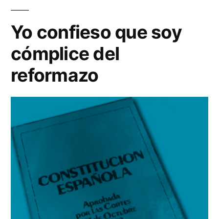
de
la
Yo confieso que soy
de
cómplice del
se
Iña
reformazo
Ga