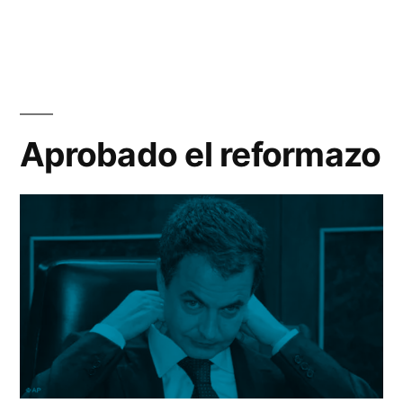
de
pa
Aprobado el reformazo