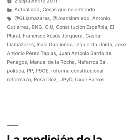
2 septiembre 2011
ventana
ventana
nueva)
nueva)
Publicado
Publicado
Manuel
Actualidad
,
Cosas que no entiendo
por
en
Etiquetas:
Rivas
@GLlamazares
,
@Joansinmiedo
,
Antonio
Álvarez
Gutiérrez
,
BNG
,
CiU
,
Constitución Española
,
El
De
Plural
,
Francisco Xesús Jorquera
,
Gaspar
un
Llamazares
,
Iñaki Gabilondo
,
Izquierda Unida
,
José
co
en
Antonio Pérez Tapias
,
Juan Antonio Barrio de
Ap
Penagos
,
Manuel de la Rocha
,
Nafarroa Bai
,
el
política
,
PP
,
PSOE
,
reforma constitucional
,
re
reformazo
,
Rosa Díez
,
UPyD
,
Uxue Barkos
La rendición de la