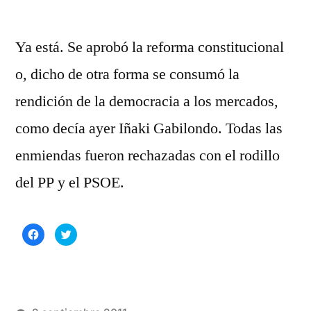
Ya está. Se aprobó la reforma constitucional
o, dicho de otra forma se consumó la
rendición de la democracia a los mercados,
como decía ayer Iñaki Gabilondo. Todas las
enmiendas fueron rechazadas con el rodillo
del PP y el PSOE.
Haz
Haz
clic
clic
para
para
compartir
compartir
en
en
Facebook
Twitter
(Se
(Se
abre
abre
en
en
una
una