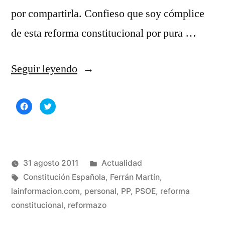
por compartirla. Confieso que soy cómplice
de esta reforma constitucional por pura …
«Yo
Seguir leyendo
confieso
Haz
Haz
que
clic
clic
para
para
compartir
compartir
soy
en
en
Facebook
Twitter
(Se
(Se
cómplice
abre
abre
en
en
una
una
Publicado
31 agosto 2011
Actualidad
del
ventana
ventana
nueva)
nueva)
Publicado
Etiquetas:
en
Manuel
Constitución Española
,
Ferrán Martín
,
reformazo»
por
Rivas
lainformacion.com
,
personal
,
PP
,
PSOE
,
reforma
2
Álvarez
constitucional
,
reformazo
co
en