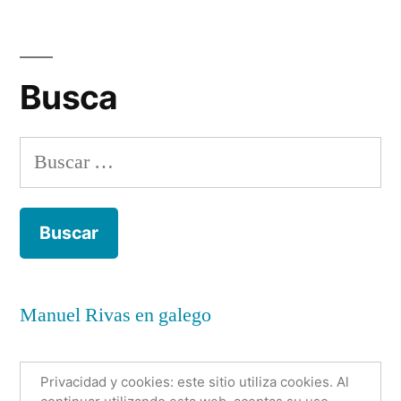
Yo
co
qu
Busca
so
có
del
Buscar:
re
Manuel Rivas en galego
Privacidad y cookies: este sitio utiliza cookies. Al