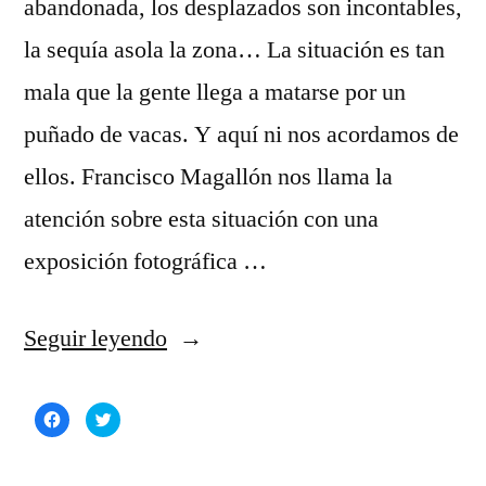
abandonada, los desplazados son incontables,
la sequía asola la zona… La situación es tan
mala que la gente llega a matarse por un
puñado de vacas. Y aquí ni nos acordamos de
ellos. Francisco Magallón nos llama la
atención sobre esta situación con una
exposición fotográfica …
«Sudán,
Seguir leyendo
el
Haz
Haz
conflicto
clic
clic
para
para
compartir
compartir
olvidado»
en
en
Facebook
Twitter