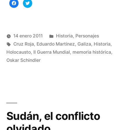
Haz
Haz
el
clic
clic
para
para
compartir
compartir
Schindler
en
en
Facebook
Twitter
(Se
(Se
gallego»
abre
abre
en
en
una
una
Publicado
14 enero 2011
Historia
,
Personajes
ventana
ventana
nueva)
nueva)
Publicado
Etiquetas:
en
Manuel
Cruz Roja
,
Eduardo Martínez
,
Galiza
,
Historia
,
por
Rivas
Holocausto
,
II Guerra Mundial
,
memoria histórica
,
3
Álvarez
Oskar Schindler
co
en
Ed
Ma
el
Sc
ga
Sudán, el conflicto
olvidado