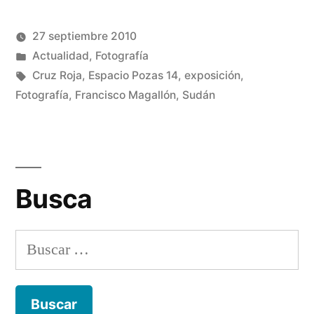
(Se
(Se
abre
abre
en
en
una
una
27 septiembre 2010
ventana
ventana
nueva)
nueva)
Publicado
Publicado
Manuel
Actualidad
,
Fotografía
por
en
Etiquetas:
Rivas
Cruz Roja
,
Espacio Pozas 14
,
exposición
,
Álvarez
Fotografía
,
Francisco Magallón
,
Sudán
1
co
en
Su
el
Busca
con
ol
Buscar: