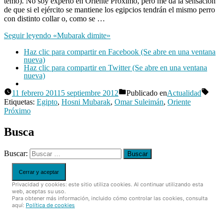
temo). No soy experto en Oriente Próximo, pero me da la sensación
romana
de que si el ejército se mantiene los egipcios tendrán el mismo perro
como
con distinto collar o, como se …
ejemplo
para
Seguir leyendo
«Mubarak dimite»
Egipto
Haz clic para compartir en Facebook (Se abre en una ventana
nueva)
Haz clic para compartir en Twitter (Se abre en una ventana
nueva)
11 febrero 2011
5 septiembre 2012
Publicado en
Actualidad
Publicado
Etiquetas:
Egipto
,
Hosni Mubarak
,
Omar Suleimán
,
Oriente
por
Próximo
Manuel
Rivas
2
Álvarez
Busca
comentarios
en
Mubarak
Buscar:
dimite
Privacidad y cookies: este sitio utiliza cookies. Al continuar utilizando esta
web, aceptas su uso.
Para obtener más información, incluido cómo controlar las cookies, consulta
aquí:
Política de cookies