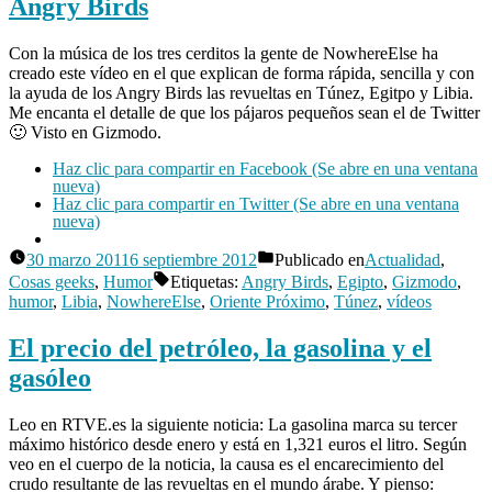
Angry Birds
Con la música de los tres cerditos la gente de NowhereElse ha
creado este vídeo en el que explican de forma rápida, sencilla y con
la ayuda de los Angry Birds las revueltas en Túnez, Egitpo y Libia.
Me encanta el detalle de que los pájaros pequeños sean el de Twitter
🙂 Visto en Gizmodo.
Haz clic para compartir en Facebook (Se abre en una ventana
nueva)
Haz clic para compartir en Twitter (Se abre en una ventana
nueva)
30 marzo 2011
6 septiembre 2012
Publicado en
Actualidad
,
Publicado
Cosas geeks
,
Humor
Etiquetas:
Angry Birds
,
Egipto
,
Gizmodo
,
por
Manuel
humor
,
Libia
,
NowhereElse
,
Oriente Próximo
,
Túnez
,
vídeos
Rivas
Deja
Álvarez
El precio del petróleo, la gasolina y el
un
comenta
gasóleo
en
Túnez,
Egipto
Leo en RTVE.es la siguiente noticia: La gasolina marca su tercer
y
máximo histórico desde enero y está en 1,321 euros el litro. Según
Libia
veo en el cuerpo de la noticia, la causa es el encarecimiento del
explicad
crudo resultante de las revueltas en el mundo árabe. Y pienso: