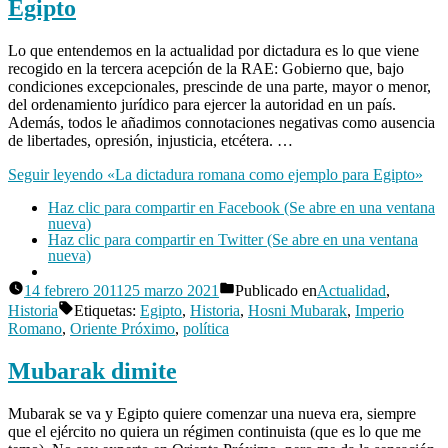
Egipto
en
El
mapa
Lo que entendemos en la actualidad por dictadura es lo que viene
de
recogido en la tercera acepción de la RAE: Gobierno que, bajo
la
condiciones excepcionales, prescinde de una parte, mayor o menor,
censura
del ordenamiento jurídico para ejercer la autoridad en un país.
en
Además, todos le añadimos connotaciones negativas como ausencia
Internet
de libertades, opresión, injusticia, etcétera. …
Seguir leyendo
«La dictadura romana como ejemplo para Egipto»
Haz clic para compartir en Facebook (Se abre en una ventana
nueva)
Haz clic para compartir en Twitter (Se abre en una ventana
nueva)
14 febrero 2011
25 marzo 2021
Publicado en
Actualidad
,
Publicado
Historia
Etiquetas:
Egipto
,
Historia
,
Hosni Mubarak
,
Imperio
por
Manuel
Romano
,
Oriente Próximo
,
política
Rivas
Deja
Álvarez
Mubarak dimite
un
comentario
en
Mubarak se va y Egipto quiere comenzar una nueva era, siempre
La
que el ejército no quiera un régimen continuista (que es lo que me
dictadura