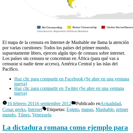
El mapa de la censura en Internet de Mashable me llama la atención
por varias cuestiones: Todos los países del primer mundo,
supuestamente libres, ejercen algún tipo de censura sobre internet.
Los países sin censura se concentran en África (para qué vas a
censurar si nadie tiene acceso), América Central y las islas del
Pacífico.
Haz clic para compartir en Facebook (Se abre en una ventana
nueva)
Haz clic para compartir en Twitter (Se abre en una ventana
nueva)
16 febrero 2011
6 septiembre 2012
Publicado en
Actualidad
,
Publicado
Cosas geeks
,
Internet
Etiquetas:
Egipto
,
mapas
,
Mashable
,
primer
por
Manuel
mundo
,
Túnez
,
Venezuela
Rivas
Deja
Álvarez
La dictadura romana como ejemplo para
un
comentario