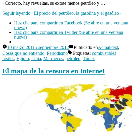
por
«Correcto, hay revueltas, se extrae menos petróleo y …
los
Seguir leyendo
«El precio del petróleo, la gasolina y el gasóleo»
Angry
Birds
Haz clic para compartir en Facebook (Se abre en una ventana
nueva)
Haz clic para compartir en Twitter (Se abre en una ventana
nueva)
10 marzo 2011
5 septiembre 2012
Publicado en
Actualidad
,
Publicado
Cosas que no entiendo
,
Periodismo
Etiquetas:
combustibles
por
Manuel
fósiles
,
Egipto
,
Libia
,
Marruecos
,
petróleo
,
Túnez
Rivas
Deja
Álvarez
El mapa de la censura en Internet
un
comentario
en
El
precio
del
petróleo,
la
gasolina
y
el
gasóleo