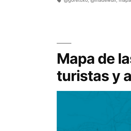
Manuel
@goretoxo
,
@madewulf
,
mapa
nueva)
nueva)
por
Rivas
Álvarez
Mapa de la
turistas y