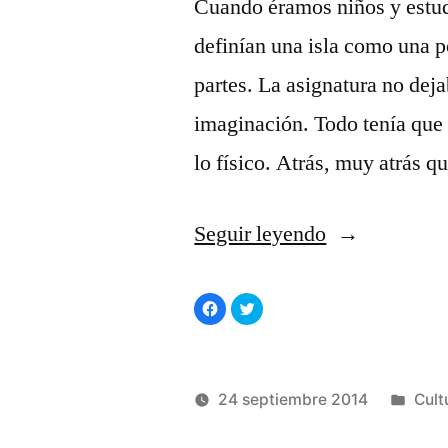
Cuando éramos niños y estud
definían una isla como una p
partes. La asignatura no dejab
imaginación. Todo tenía que 
lo físico. Atrás, muy atrás 
«‘Atlas
Seguir leyendo
de
Haz
Haz
islas
clic
clic
para
para
compartir
compartir
remotas’,
en
en
Facebook
Twitter
(Se
(Se
de
abre
abre
Publ
24 septiembre 2014
Cult
en
en
una
una
Judith
Publicado
ventana
ventana
en
Manuel
nueva)
nueva)