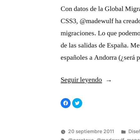
Con datos de la Global Migr
CSS3, @madewulf ha creado e
migraciones. Lo que podemos
de las salidas de España. Me
españoles a Andorra (¿será p
«Mapa
Seguir leyendo
de
Haz
Haz
las
clic
clic
para
para
compartir
compartir
migraciones»
en
en
Facebook
Twitter
(Se
(Se
abre
abre
Publ
20 septiembre 2011
Dise
en
en
una
una
Publicado
Etiquetas:
ventana
ventana
en