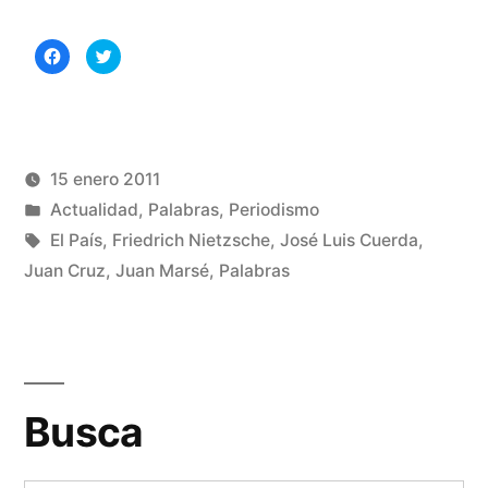
metáforas
Haz
Haz
e
clic
clic
para
para
compartir
compartir
insultos»
en
en
Facebook
Twitter
(Se
(Se
abre
abre
en
en
una
una
15 enero 2011
ventana
ventana
nueva)
nueva)
Publicado
Publicado
Manuel
Actualidad
,
Palabras
,
Periodismo
por
en
Etiquetas:
Rivas
El País
,
Friedrich Nietzsche
,
José Luis Cuerda
,
Álvarez
Juan Cruz
,
Juan Marsé
,
Palabras
1
co
en
Pa
me
Busca
e
ins