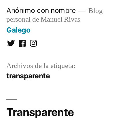
Saltar
Anónimo con nombre
Blog
al
personal de Manuel Rivas
contenido
Galego
Twitter
Facebook
Instagram
Archivos de la etiqueta:
transparente
Transparente