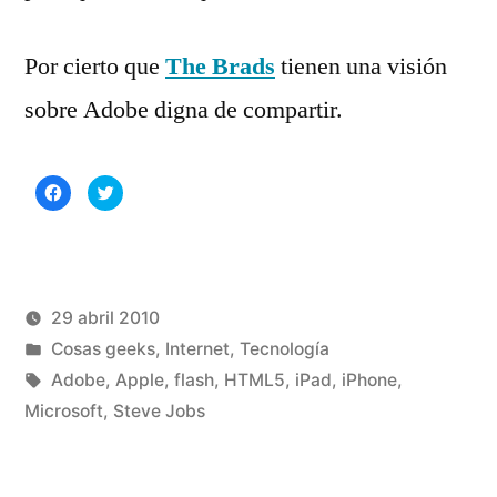
Por cierto que
The Brads
tienen una visión
sobre Adobe digna de compartir.
Haz
Haz
clic
clic
para
para
compartir
compartir
en
en
Facebook
Twitter
(Se
(Se
abre
abre
en
en
una
una
29 abril 2010
ventana
ventana
nueva)
nueva)
Publicado
Publicado
Manuel
Cosas geeks
,
Internet
,
Tecnología
por
en
Etiquetas:
Rivas
Adobe
,
Apple
,
flash
,
HTML5
,
iPad
,
iPhone
,
Álvarez
Microsoft
,
Steve Jobs