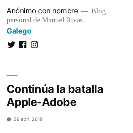
Saltar
Anónimo con nombre
Blog
al
personal de Manuel Rivas
contenido
Galego
Twitter
Facebook
Instagram
Continúa la batalla
Apple-Adobe
29 abril 2010
Publicado
Manuel