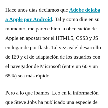
Deja
por
Rivas
un
Hace unos días decíamos que
Adobe dejaba
Álvarez
comentario
a Apple por Android
. Tal y como dije en su
en
Continúa
momento, me parece bien la obcecación de
la
Apple en apostar por el HTML5, CSS3 y JS
batalla
en lugar de por flash. Tal vez así el desarrollo
Apple-
Adobe
de IE9 y el de adaptación de los usuarios con
el navegador de Microsoft (entre un 60 y un
65%) sea más rápido.
Pero a lo que íbamos. Leo en la información
que Steve Jobs ha publicado una especie de