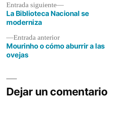
Entrada
Entrada siguiente
siguiente:
La Biblioteca Nacional se
Navegación
moderniza
de
Entrada
Entrada anterior
entradas
anterior:
Mourinho o cómo aburrir a las
ovejas
Dejar un comentario