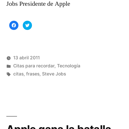
Jobs Presidente de Apple
Haz
Haz
clic
clic
para
para
compartir
compartir
en
en
Facebook
Twitter
(Se
(Se
abre
abre
en
en
una
una
13 abril 2011
ventana
ventana
nueva)
nueva)
Publicado
Publicado
Manuel
Citas para recordar
,
Tecnología
por
en
Etiquetas:
Rivas
citas
,
frases
,
Steve Jobs
Álvarez
1
comentario
en
Citas
para
recordar