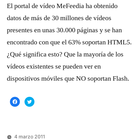
El portal de vídeo MeFeedia ha obtenido
datos de más de 30 millones de vídeos
presentes en unas 30.000 páginas y se han
encontrado con que el 63% soportan HTML5.
¿Qué significa esto? Que la mayoría de los
vídeos existentes se pueden ver en
dispositivos móviles que NO soportan Flash.
Haz
Haz
clic
clic
para
para
compartir
compartir
en
en
Facebook
Twitter
(Se
(Se
abre
abre
en
en
una
una
4 marzo 2011
ventana
ventana