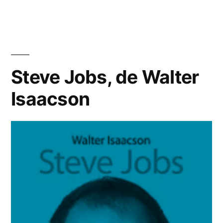
co
en
Cit
pa
re
Steve Jobs, de Walter
(XL
Isaacson