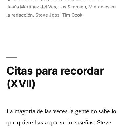
por
Rivas
Jesús Martínez del Vas
,
Los Simpson
,
Miércoles en
1
Álvarez
la redacción
,
Steve Jobs
,
Tim Cook
co
en
La
di
de
St
Jo
Citas para recordar
(XVII)
La mayoría de las veces la gente no sabe lo
que quiere hasta que se lo enseñas. Steve