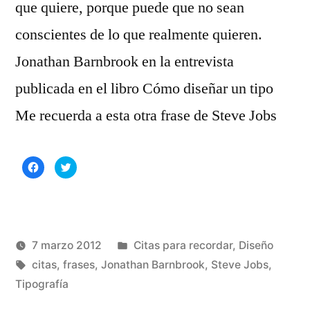
que quiere, porque puede que no sean
conscientes de lo que realmente quieren.
Jonathan Barnbrook en la entrevista
publicada en el libro Cómo diseñar un tipo
Me recuerda a esta otra frase de Steve Jobs
Haz
Haz
clic
clic
para
para
compartir
compartir
en
en
Facebook
Twitter
(Se
(Se
abre
abre
en
en
una
una
Publicado
7 marzo 2012
Citas para recordar
,
Diseño
ventana
ventana
nueva)
nueva)
Publicado
Etiquetas:
en
Manuel
citas
,
frases
,
Jonathan Barnbrook
,
Steve Jobs
,
por
Rivas
Tipografía
De
Álvarez
un