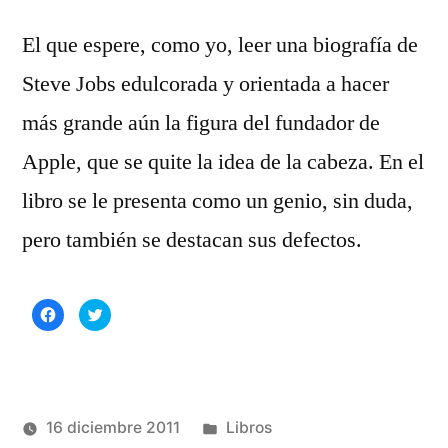
El que espere, como yo, leer una biografía de
Steve Jobs edulcorada y orientada a hacer
más grande aún la figura del fundador de
Apple, que se quite la idea de la cabeza. En el
libro se le presenta como un genio, sin duda,
pero también se destacan sus defectos.
Haz
Haz
clic
clic
para
para
compartir
compartir
en
en
Facebook
Twitter
(Se
(Se
abre
abre
en
en
una
una
Publicado
16 diciembre 2011
Libros
ventana
ventana
nueva)
nueva)