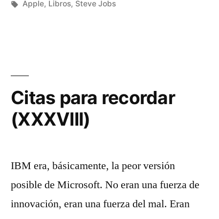
Publicado
Etiquetas:
en
Manuel
Apple
,
Libros
,
Steve Jobs
por
Rivas
1
Álvarez
comentario
en
Steve
Jobs,
de
Citas para recordar
Walter
(XXXVIII)
Isaacson
IBM era, básicamente, la peor versión
posible de Microsoft. No eran una fuerza de
innovación, eran una fuerza del mal. Eran