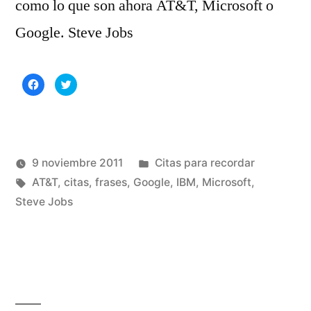
como lo que son ahora AT&T, Microsoft o
Google. Steve Jobs
Haz
Haz
clic
clic
para
para
compartir
compartir
en
en
Facebook
Twitter
(Se
(Se
abre
abre
en
en
una
una
Publicado
9 noviembre 2011
Citas para recordar
ventana
ventana
nueva)
nueva)
Publicado
Etiquetas:
en
Manuel
AT&T
,
citas
,
frases
,
Google
,
IBM
,
Microsoft
,
por
Rivas
Steve Jobs
1
Álvarez
co
en
Cit
pa
re