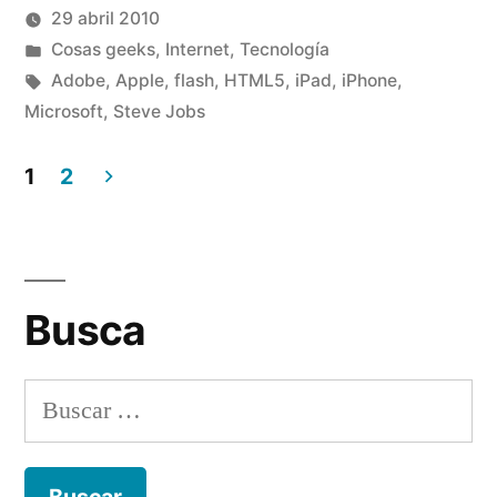
una
una
29 abril 2010
ventana
ventana
nueva)
nueva)
Publicado
Publicado
Manuel
Cosas geeks
,
Internet
,
Tecnología
por
en
Etiquetas:
Rivas
Adobe
,
Apple
,
flash
,
HTML5
,
iPad
,
iPhone
,
Álvarez
Microsoft
,
Steve Jobs
De
un
1
2
co
en
Navegación
Co
de
la
bat
entradas
Busca
Ap
Ad
Buscar: