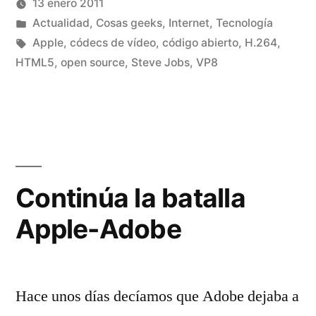
13 enero 2011
Apple»
ventana
ventana
nueva)
nueva)
Publicado
Publicado
Manuel
Actualidad
,
Cosas geeks
,
Internet
,
Tecnología
por
en
Etiquetas:
Rivas
Apple
,
códecs de vídeo
,
código abierto
,
H.264
,
Álvarez
HTML5
,
open source
,
Steve Jobs
,
VP8
2
co
en
H.
y
VP
Go
Continúa la batalla
y
Apple-Adobe
Ap
Hace unos días decíamos que Adobe dejaba a