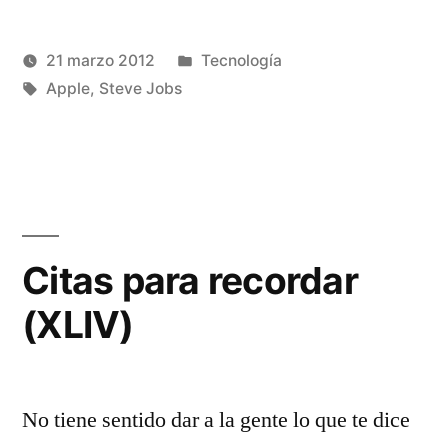
Facebook
Twitter
(Se
(Se
abre
abre
en
en
una
una
Publicado
21 marzo 2012
Tecnología
ventana
ventana
nueva)
nueva)
Publicado
Etiquetas:
en
Manuel
Apple
,
Steve Jobs
por
Rivas
1
Álvarez
comentario
en
La
fascinación
de
Citas para recordar
Apple
(XLIV)
No tiene sentido dar a la gente lo que te dice