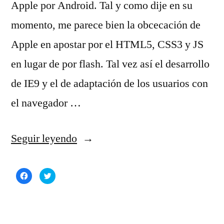
Apple por Android. Tal y como dije en su
momento, me parece bien la obcecación de
Apple en apostar por el HTML5, CSS3 y JS
en lugar de por flash. Tal vez así el desarrollo
de IE9 y el de adaptación de los usuarios con
el navegador …
«Continúa
Seguir leyendo
la
Haz
Haz
batalla
clic
clic
para
para
compartir
compartir
Apple-
en
en
Facebook
Twitter
(Se
(Se
Adobe»
abre
abre
en
en