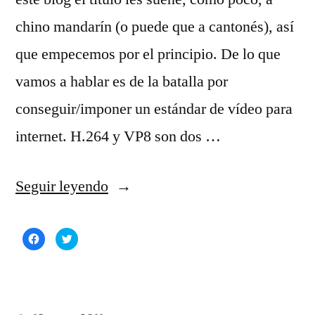
chino mandarín (o puede que a cantonés), así
que empecemos por el principio. De lo que
vamos a hablar es de la batalla por
conseguir/imponer un estándar de vídeo para
internet. H.264 y VP8 son dos …
«H.264
Seguir leyendo
y
Haz
Haz
VP8;
clic
clic
para
para
compartir
compartir
Google
en
en
Facebook
Twitter
(Se
(Se
y
abre
abre
en
en
una
una