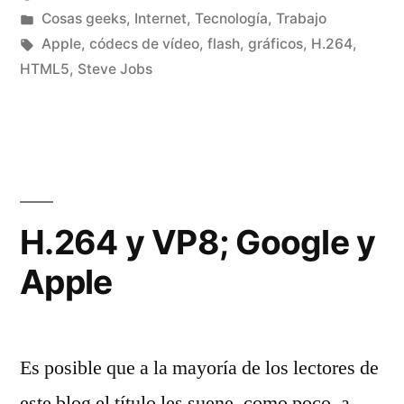
nueva)
nueva)
Publicado
Publicado
Manuel
Cosas geeks
,
Internet
,
Tecnología
,
Trabajo
por
en
Etiquetas:
Rivas
Apple
,
códecs de vídeo
,
flash
,
gráficos
,
H.264
,
Álvarez
HTML5
,
Steve Jobs
De
un
co
en
Ap
ga
la
H.264 y VP8; Google y
bat
Apple
co
fla
Es posible que a la mayoría de los lectores de
este blog el título les suene, como poco, a