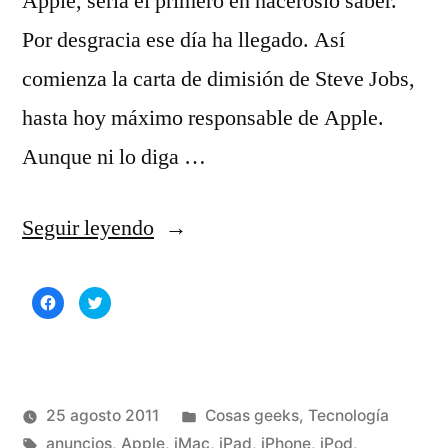
Apple, sería el primero en hacéroslo saber.
Por desgracia ese día ha llegado. Así
comienza la carta de dimisión de Steve Jobs,
hasta hoy máximo responsable de Apple.
Aunque ni lo diga …
«La
Seguir leyendo
dimisión
Haz
Haz
de
clic
clic
para
para
compartir
compartir
Steve
en
en
Facebook
Twitter
(Se
(Se
Jobs»
abre
abre
en
en
una
una
Publicado
25 agosto 2011
Cosas geeks
,
Tecnología
ventana
ventana
nueva)
nueva)
Publicado
Etiquetas:
en
Manuel
anuncios
,
Apple
,
iMac
,
iPad
,
iPhone
,
iPod
,