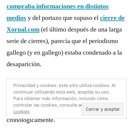
compraba informaciones en distintos
Nunca
choveu
medios
y del portazo que supuso el
cierre de
que
Xornal.com
(el último después de una larga
non
serie de cierres), parecía que el periodismo
escampara
gallego (y en gallego) estaba condenado a la
desaparición.
Afortunadamente, hoy se nos juntan tres
Privacidad y cookies: este sitio utiliza cookies. Al
continuar utilizando esta web, aceptas su uso.
buenas noticias. Dos inmediatas y una sin
Para obtener más información, incluido cómo
controlar las cookies, consulta aquí:
Política de
fecha conocida (todavía). Procedamos
cookies
cronológicamente.