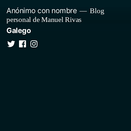
Saltar
Anónimo con nombre
Blog
al
personal de Manuel Rivas
contenido
Galego
Twitter
Facebook
Instagram