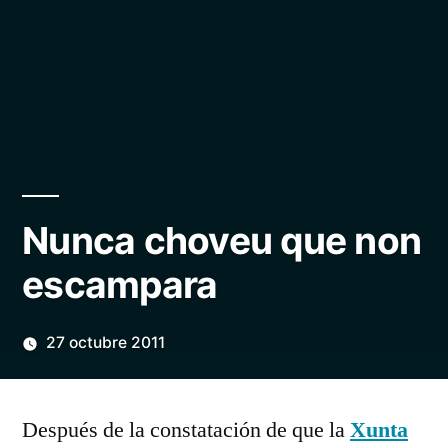
Nunca choveu que non
escampara
27 octubre 2011
Publicado
Manuel
1
por
Rivas
comentario
Después de la constatación de que la
Xunta
Álvarez
en