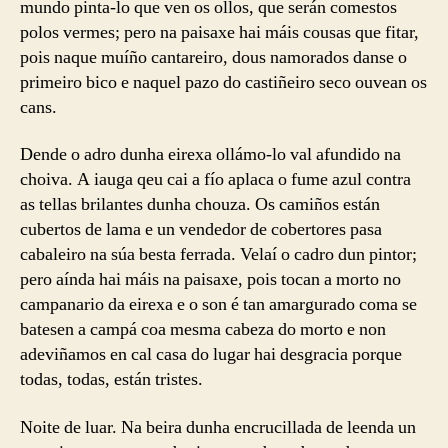
mundo pinta-lo que ven os ollos, que serán comestos
polos vermes; pero na paisaxe hai máis cousas que fitar,
pois naque muíño cantareiro, dous namorados danse o
primeiro bico e naquel pazo do castiñeiro seco ouvean os
cans.
Dende o adro dunha eirexa ollámo-lo val afundido na
choiva. A iauga qeu cai a fío aplaca o fume azul contra
as tellas brilantes dunha chouza. Os camiños están
cubertos de lama e un vendedor de cobertores pasa
cabaleiro na súa besta ferrada. Velaí o cadro dun pintor;
pero aínda hai máis na paisaxe, pois tocan a morto no
campanario da eirexa e o son é tan amargurado coma se
batesen a campá coa mesma cabeza do morto e non
adeviñamos en cal casa do lugar hai desgracia porque
todas, todas, están tristes.
Noite de luar. Na beira dunha encrucillada de leenda un