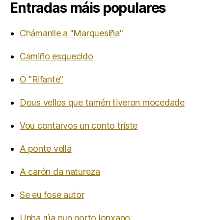
Entradas máis populares
Chámanlle a "Marquesiña"
Camiño esquecido
O "Rifante"
Dous vellos que tamén tiveron mocedade
Vou contarvos un conto triste
A ponte vella
A carón da natureza
Se eu fose autor
Unha rúa nun porto lonxano