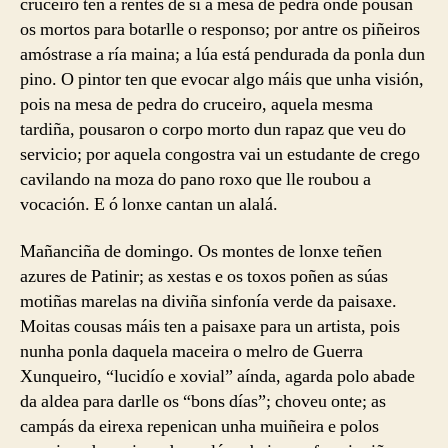
cruceiro ten a rentes de si a mesa de pedra onde pousan
os mortos para botarlle o responso; por antre os piñeiros
amóstrase a ría maina; a lúa está pendurada da ponla dun
pino. O pintor ten que evocar algo máis que unha visión,
pois na mesa de pedra do cruceiro, aquela mesma
tardiña, pousaron o corpo morto dun rapaz que veu do
servicio; por aquela congostra vai un estudante de crego
cavilando na moza do pano roxo que lle roubou a
vocación. E ó lonxe cantan un alalá.
Mañanciña de domingo. Os montes de lonxe teñen
azures de Patinir; as xestas e os toxos poñen as súas
motiñas marelas na diviña sinfonía verde da paisaxe.
Moitas cousas máis ten a paisaxe para un artista, pois
nunha ponla daquela maceira o melro de Guerra
Xunqueiro, “lucidío e xovial” aínda, agarda polo abade
da aldea para darlle os “bons días”; choveu onte; as
campás da eirexa repenican unha muiñeira e polos