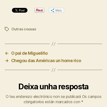
Máis
Outras cousas
Etiquetas
←
O pai de Migueliño
→
Chegou das Américas un home rico
Deixa unha resposta
O teu enderezo electrónico non se publicará
Os campos
obrigatorios están marcados con
*