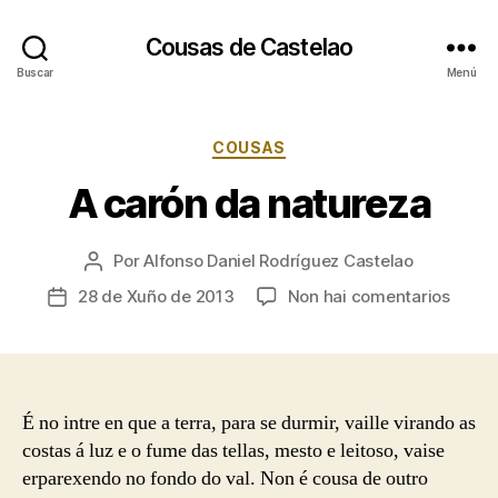
Cousas de Castelao
Buscar
Menú
Categorías
COUSAS
A carón da natureza
Por
Alfonso Daniel Rodríguez Castelao
Autor
da
en
28 de Xuño de 2013
Non hai comentarios
Data
entrada
A
de
carón
publicación
da
natur
É no intre en que a terra, para se durmir, vaille virando as
costas á luz e o fume das tellas, mesto e leitoso, vaise
erparexendo no fondo do val. Non é cousa de outro