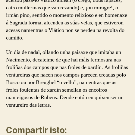
acertou pasa-lo Viático aldeán (o crego, dous rapaces,
catro mulleriñas que van rezando) e, ¡ou miragre!, o
irmán pino, sentido o momento relixioso e en homenaxe
á Sagrada forma, alcendeu as súas velas, que estiveron
acesas namentras o Viático non se perdeu na revolta do
camiño.
Un día de nadal, ollando unha paisaxe que imitaba un
Nacimento, decateime de que hai máis fermosura nas
froliñas dos campos que nas froles de xardín. As froliñas
ventureiras que nacen nos campos parecen creadas polo
Bosco ou por Breughel “o vello”, namentras que as
froles foulentas de xardín semellan os encoiros
manteigosos de Rubens. Dende entón eu quixen ser un
ventureiro das letras.
Compartir isto: