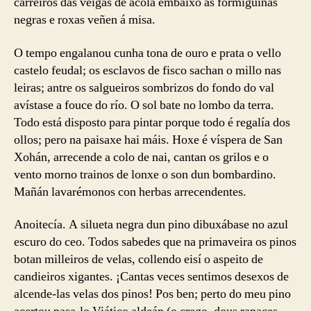
carreiros das veigas de acolá embaixo as formiguiñas
negras e roxas veñen á misa.
O tempo engalanou cunha tona de ouro e prata o vello
castelo feudal; os esclavos de fisco sachan o millo nas
leiras; antre os salgueiros sombrizos do fondo do val
avístase a fouce do río. O sol bate no lombo da terra.
Todo está disposto para pintar porque todo é regalía dos
ollos; pero na paisaxe hai máis. Hoxe é víspera de San
Xohán, arrecende a colo de nai, cantan os grilos e o
vento morno trainos de lonxe o son dun bombardino.
Mañán lavarémonos con herbas arrecendentes.
Anoitecía. A silueta negra dun pino dibuxábase no azul
escuro do ceo. Todos sabedes que na primaveira os pinos
botan milleiros de velas, collendo eisí o aspeito de
candieiros xigantes. ¡Cantas veces sentimos desexos de
alcende-las velas dos pinos! Pos ben; perto do meu pino