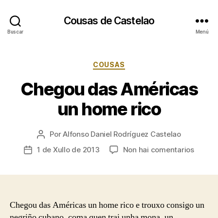
Cousas de Castelao
Buscar
Menú
Categorías
COUSAS
Chegou das Américas
un home rico
Por
Alfonso Daniel Rodríguez Castelao
Autor
da
en
1 de Xullo de 2013
Non hai comentarios
Data
entrada
Chego
de
das
publicación
Améri
un
home
Chegou das Américas un home rico e trouxo consigo un
rico
negriño cubano, coma quen trai unha mona, un