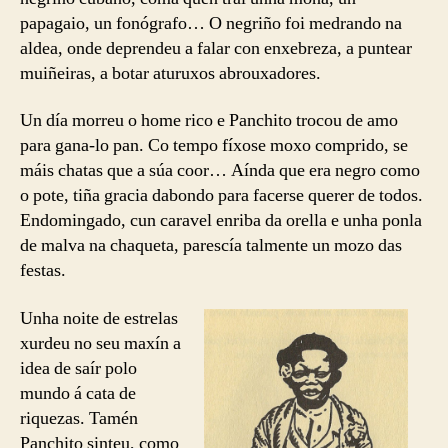
papagaio, un fonógrafo… O negriño foi medrando na
aldea, onde deprendeu a falar con enxebreza, a puntear
muiñeiras, a botar aturuxos abrouxadores.
Un día morreu o home rico e Panchito trocou de amo
para gana-lo pan. Co tempo fíxose moxo comprido, se
máis chatas que a súa coor… Aínda que era negro como
o pote, tiña gracia dabondo para facerse querer de todos.
Endomingado, cun caravel enriba da orella e unha ponla
de malva na chaqueta, parescía talmente un mozo das
festas.
Unha noite de estrelas
xurdeu no seu maxín a
idea de saír polo
mundo á cata de
riquezas. Tamén
Panchito sinteu, como