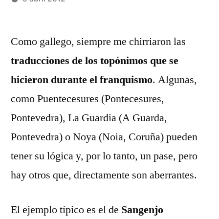
Publicado
Manuel
19
por
Rivas
comentarios
Como gallego, siempre me chirriaron las
Álvarez
en
traducciones de los topónimos que se
Disparates
en
hicieron durante el franquismo
. Algunas,
las
como Puentecesures (Pontecesures,
traducciones
Pontevedra), La Guardia (A Guarda,
del
franquismo
Pontevedra) o Noya (Noia, Coruña) pueden
tener su lógica y, por lo tanto, un pase, pero
hay otros que, directamente son aberrantes.
El ejemplo típico es el de
Sangenjo