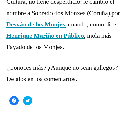
Cultura, no tiene desperdicio: le cambió el
nombre a Sobrado dos Monxes (Coruña) por
Desván de los Monjes
, cuando, como dice
Henrique Mariño en Público
, mola más
Fayado de los Monjes.
¿Conoces más? ¿Aunque no sean gallegos?
Déjalos en los comentarios.
Haz
Haz
clic
clic
para
para
compartir
compartir
en
en
Facebook
Twitter
(Se
(Se
abre
abre
en
en