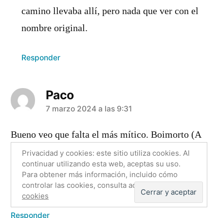
camino llevaba allí, pero nada que ver con el
nombre original.
Responder
Paco
dice:
7 marzo 2024 a las 9:31
Bueno veo que falta el más mítico. Boimorto (A
Coruña) por Vaquita Fallecida que cuenta la
Privacidad y cookies: este sitio utiliza cookies. Al
continuar utilizando esta web, aceptas su uso.
anécdota que así lo llamaban los que regresaban
Para obtener más información, incluido cómo
de la emigración de Argentina.
controlar las cookies, consulta aquí:
Política de
cookies
Responder