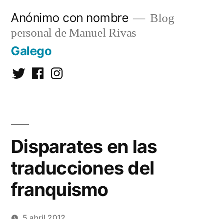
Saltar
Anónimo con nombre
Blog
al
personal de Manuel Rivas
contenido
Galego
Twitter
Facebook
Instagram
Disparates en las
traducciones del
franquismo
5 abril 2012