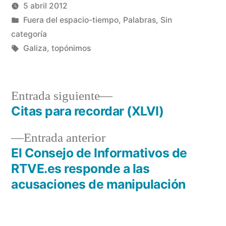
una
una
5 abril 2012
ventana
ventana
nueva)
nueva)
Publicado
Publicado
Manuel
Fuera del espacio-tiempo
,
Palabras
,
Sin
por
en
Rivas
categoría
Etiquetas:
Álvarez
Galiza
,
topónimos
Entrada
Entrada siguiente
siguiente:
Citas para recordar (XLVI)
Navegación
Entrada
Entrada anterior
de
anterior:
El Consejo de Informativos de
entradas
RTVE.es responde a las
acusaciones de manipulación