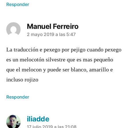
Responder
Manuel Ferreiro
dice:
2 mayo 2019 a las 5:47
La traducción e pexego por pejigo cuando pexego
es un melocotón silvestre que es mas pequeño
que el melocon y puede ser blanco, amarillo e
incluso rojizo
Responder
iliadde
17 julio 2019 a las 21:08