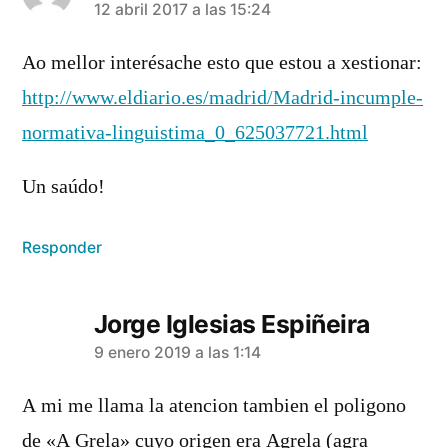
dice:
12 abril 2017 a las 15:24
Ao mellor interésache esto que estou a xestionar:
http://www.eldiario.es/madrid/Madrid-incumple-
normativa-linguistima_0_625037721.html
Un saúdo!
Responder
Jorge Iglesias Espiñeira
dice:
9 enero 2019 a las 1:14
A mi me llama la atencion tambien el poligono
de «A Grela» cuyo origen era Agrela (agra