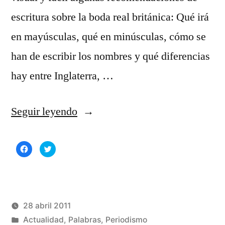
escritura sobre la boda real británica: Qué irá
en mayúsculas, qué en minúsculas, cómo se
han de escribir los nombres y qué diferencias
hay entre Inglaterra, …
«Recomendaciones
Seguir leyendo
de
Haz
Haz
escritura
clic
clic
para
para
compartir
compartir
sobre
en
en
Facebook
Twitter
(Se
(Se
la
abre
abre
en
en
una
una
28 abril 2011
boda
ventana
ventana
nueva)
nueva)
Publicado
Publicado
Manuel
Actualidad
,
Palabras
,
Periodismo