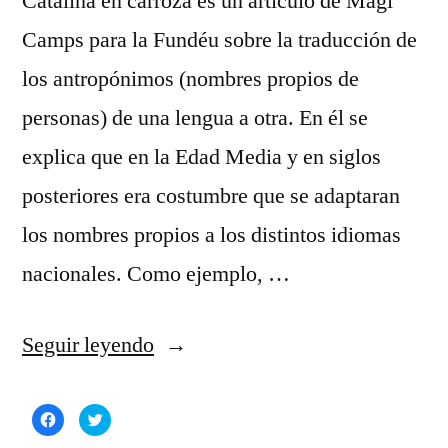
Catalina en carroza es un artículo de Magí
Camps para la Fundéu sobre la traducción de
los antropónimos (nombres propios de
personas) de una lengua a otra. En él se
explica que en la Edad Media y en siglos
posteriores era costumbre que se adaptaran
los nombres propios a los distintos idiomas
nacionales. Como ejemplo, …
«Por
Seguir leyendo
qué
Haz
Haz
traducir
clic
clic
para
para