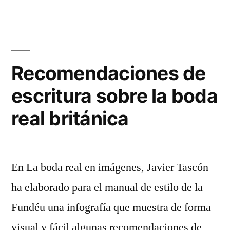
Álvarez
un
comentario
en
Palabras
(VI)
Recomendaciones de
escritura sobre la boda
real británica
En La boda real en imágenes, Javier Tascón
ha elaborado para el manual de estilo de la
Fundéu una infografía que muestra de forma
visual y fácil algunas recomendaciones de