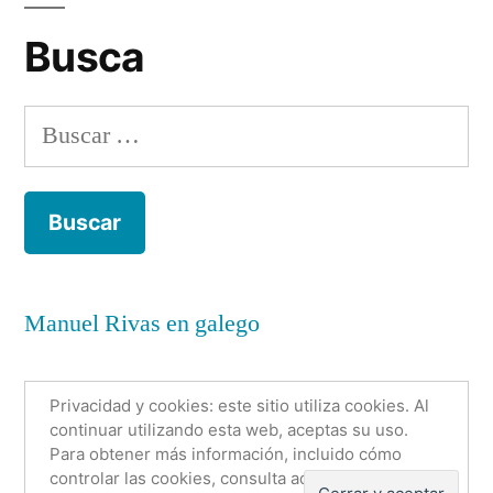
de
(IV)
entradas
Busca
Buscar:
Manuel Rivas en galego
Privacidad y cookies: este sitio utiliza cookies. Al
continuar utilizando esta web, aceptas su uso.
Para obtener más información, incluido cómo
Anónimo con nombre
,
Funciona gracias a WordPress.
controlar las cookies, consulta aquí:
Política de
Política de cookies
Sobre mí
Contacto