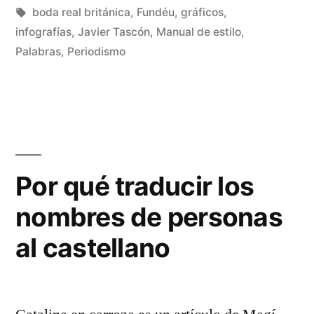
real
por
en
Etiquetas:
Rivas
boda real británica
,
Fundéu
,
gráficos
,
británica»
Álvarez
infografías
,
Javier Tascón
,
Manual de estilo
,
De
Palabras
,
Periodismo
un
co
en
Re
de
esc
so
Por qué traducir los
la
nombres de personas
bo
rea
al castellano
bri